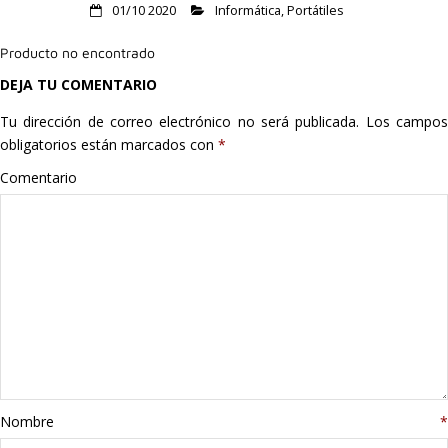
01/10 2020
Informática
,
Portátiles
Hogar
Producto no encontrado
Informática
DEJA TU COMENTARIO
Listas
Tu dirección de correo electrónico no será publicada.
Los campo
obligatorios están marcados con
*
Moda
Comentario
Multimedia
Telefonía
Stanley
libros
Nombre
*