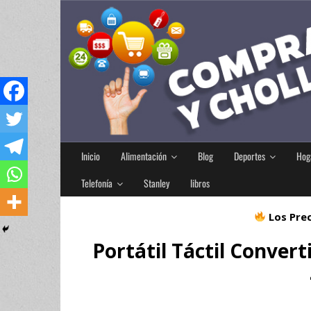
Inicio
Alimentación
Blog
Deportes
Hog
Telefonía
Stanley
libros
Los Prec
Portátil Táctil Conve