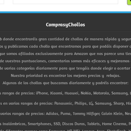
ComprasyChollos
b donde encontraréis gran cantidad de chollos de manera rápida y segu
s y publicamos cada chollo que encontramos para que podáis disponer d
ue somos afiliados exclusivamente para Amazon que nos parece una tiend
 de vuestras puntuaciones, comentarios somos más eficaces y mejoramos 
e varias categorías diariamente para que tengáis donde elegir o acertar
Nuestra prioridad es encontrar los mejores precios y rebajas.
Algunos de los chollos que buscamos diariamente y podréis encontrar:
s rangos de precios: iPhone, Xiaomi, Huawei, Nokia, Motorola, Samsung, L
es en varios rangos de precios: Panasonic, Philips, LG, Samsung, Sharp, His
arios rangos de precios: Adidas, Puma, Tommy Hilfiger, Calvin Klein, New 
res Inalámbricos, Smartphones, SSD, Discos Duros, Tablets, Home Cinema, P
 de diferentes marcas como Samsung, HP, MSI, Lenovo, Asus, Skateflash, X