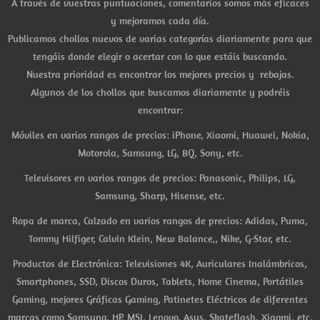
A través de vuestras puntuaciones, comentarios somos más eficaces
y mejoramos cada día.
Publicamos chollos nuevos de varias categorías diariamente para que
tengáis donde elegir o acertar con lo que estáis buscando.
Nuestra prioridad es encontrar los mejores precios y rebajas.
Algunos de los chollos que buscamos diariamente y podréis
encontrar:
Móviles en varios rangos de precios: iPhone, Xiaomi, Huawei, Nokia,
Motorola, Samsung, LG, BQ, Sony, etc.
Televisores en varios rangos de precios: Panasonic, Philips, LG,
Samsung, Sharp, Hisense, etc.
Ropa de marca, Calzado en varios rangos de precios: Adidas, Puma,
Tommy Hilfiger, Calvin Klein, New Balance,, Nike, G-Star, etc.
Productos de Electrónica: Televisiones 4K, Auriculares Inalámbricos,
Smartphones, SSD, Discos Duros, Tablets, Home Cinema, Portátiles
Gaming, mejores Gráficas Gaming, Patinetes Eléctricos de diferentes
marcas como Samsung, HP, MSI, Lenovo, Asus, Skateflash, Xiaomi, etc.