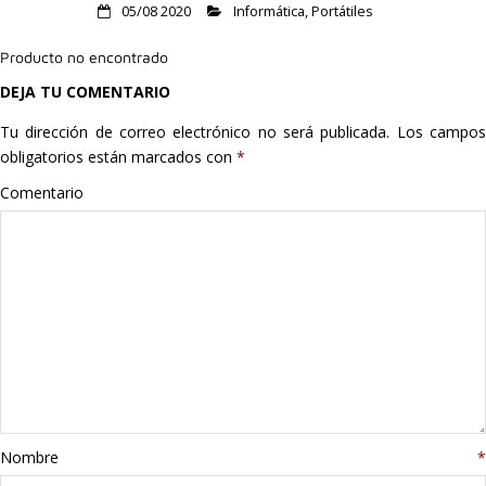
05/08 2020
Informática
,
Portátiles
Hogar
Producto no encontrado
Informática
DEJA TU COMENTARIO
Listas
Tu dirección de correo electrónico no será publicada.
Los campo
obligatorios están marcados con
*
Moda
Comentario
Multimedia
Telefonía
Stanley
libros
Nombre
*