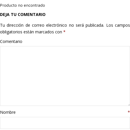
Producto no encontrado
Hogar
DEJA TU COMENTARIO
Informática
Tu dirección de correo electrónico no será publicada.
Los campo
obligatorios están marcados con
*
Listas
Comentario
Moda
Multimedia
Telefonía
Stanley
libros
Nombre
*