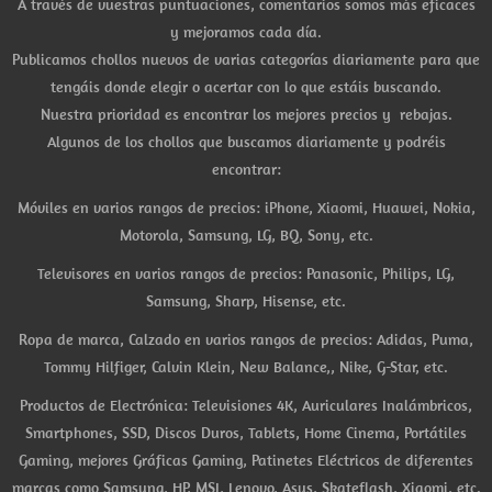
A través de vuestras puntuaciones, comentarios somos más eficaces
y mejoramos cada día.
Publicamos chollos nuevos de varias categorías diariamente para que
tengáis donde elegir o acertar con lo que estáis buscando.
Nuestra prioridad es encontrar los mejores precios y rebajas.
Algunos de los chollos que buscamos diariamente y podréis
encontrar:
Móviles en varios rangos de precios: iPhone, Xiaomi, Huawei, Nokia,
Motorola, Samsung, LG, BQ, Sony, etc.
Televisores en varios rangos de precios: Panasonic, Philips, LG,
Samsung, Sharp, Hisense, etc.
Ropa de marca, Calzado en varios rangos de precios: Adidas, Puma,
Tommy Hilfiger, Calvin Klein, New Balance,, Nike, G-Star, etc.
Productos de Electrónica: Televisiones 4K, Auriculares Inalámbricos,
Smartphones, SSD, Discos Duros, Tablets, Home Cinema, Portátiles
Gaming, mejores Gráficas Gaming, Patinetes Eléctricos de diferentes
marcas como Samsung, HP, MSI, Lenovo, Asus, Skateflash, Xiaomi, etc.