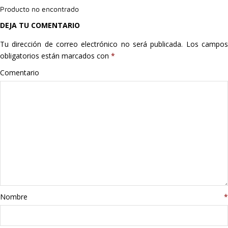
Producto no encontrado
Hogar
DEJA TU COMENTARIO
Informática
Tu dirección de correo electrónico no será publicada.
Los campo
obligatorios están marcados con
*
Listas
Comentario
Moda
Multimedia
Telefonía
Stanley
libros
Nombre
*