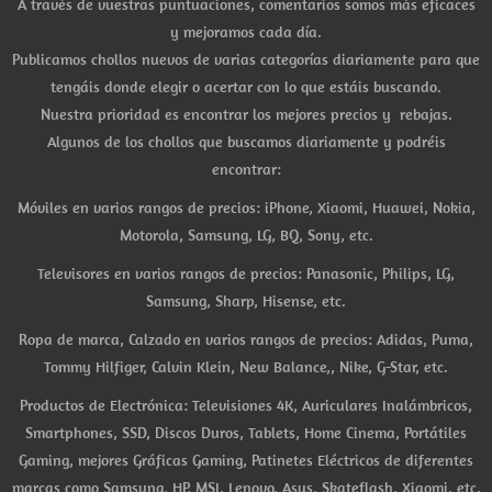
A través de vuestras puntuaciones, comentarios somos más eficaces
y mejoramos cada día.
Publicamos chollos nuevos de varias categorías diariamente para que
tengáis donde elegir o acertar con lo que estáis buscando.
Nuestra prioridad es encontrar los mejores precios y rebajas.
Algunos de los chollos que buscamos diariamente y podréis
encontrar:
Móviles en varios rangos de precios: iPhone, Xiaomi, Huawei, Nokia,
Motorola, Samsung, LG, BQ, Sony, etc.
Televisores en varios rangos de precios: Panasonic, Philips, LG,
Samsung, Sharp, Hisense, etc.
Ropa de marca, Calzado en varios rangos de precios: Adidas, Puma,
Tommy Hilfiger, Calvin Klein, New Balance,, Nike, G-Star, etc.
Productos de Electrónica: Televisiones 4K, Auriculares Inalámbricos,
Smartphones, SSD, Discos Duros, Tablets, Home Cinema, Portátiles
Gaming, mejores Gráficas Gaming, Patinetes Eléctricos de diferentes
marcas como Samsung, HP, MSI, Lenovo, Asus, Skateflash, Xiaomi, etc.