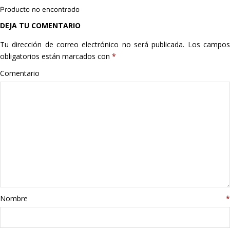
Producto no encontrado
Hogar
DEJA TU COMENTARIO
Informática
Tu dirección de correo electrónico no será publicada.
Los campo
obligatorios están marcados con
*
Listas
Comentario
Moda
Multimedia
Telefonía
Stanley
libros
Nombre
*