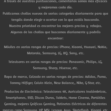
A través de vuestras puntuaciones, comentarios somos más eficaces
y mejoramos cada día.
Publicamos chollos nuevos de varias categorías diariamente para que
tengáis donde elegir o acertar con lo que estáis buscando.
Nuestra prioridad es encontrar los mejores precios y rebajas.
Algunos de los chollos que buscamos diariamente y podréis
encontrar:
Móviles en varios rangos de precios: iPhone, Xiaomi, Huawei, Nokia,
Motorola, Samsung, LG, BQ, Sony, etc.
Televisores en varios rangos de precios: Panasonic, Philips, LG,
Samsung, Sharp, Hisense, etc.
Ropa de marca, Calzado en varios rangos de precios: Adidas, Puma,
Tommy Hilfiger, Calvin Klein, New Balance,, Nike, G-Star, etc.
Productos de Electrónica: Televisiones 4K, Auriculares Inalámbricos,
Smartphones, SSD, Discos Duros, Tablets, Home Cinema, Portátiles
Gaming, mejores Gráficas Gaming, Patinetes Eléctricos de diferentes
marcas como Samsung, HP, MSI, Lenovo, Asus, Skateflash, Xiaomi, etc.