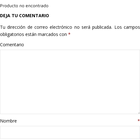
Producto no encontrado
Hogar
DEJA TU COMENTARIO
Informática
Tu dirección de correo electrónico no será publicada.
Los campo
obligatorios están marcados con
*
Listas
Comentario
Moda
Multimedia
Telefonía
Stanley
libros
Nombre
*