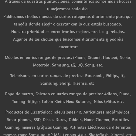
A través de vuestras puntuaciones, comentarios somos más eficaces
y mejoramos cada día.
Publicamos chollos nuevos de varias categorías diariamente para que
tengáis donde elegir o acertar con lo que estáis buscando.
Nuestra prioridad es encontrar los mejores precios y rebajas.
Algunos de los chollos que buscamos diariamente y podréis
encontrar:
Móviles en varios rangos de precios: iPhone, Xiaomi, Huawei, Nokia,
Motorola, Samsung, LG, BQ, Sony, etc.
Televisores en varios rangos de precios: Panasonic, Philips, LG,
Samsung, Sharp, Hisense, etc.
Ropa de marca, Calzado en varios rangos de precios: Adidas, Puma,
Tommy Hilfiger, Calvin Klein, New Balance,, Nike, G-Star, etc.
Productos de Electrónica: Televisiones 4K, Auriculares Inalámbricos,
Smartphones, SSD, Discos Duros, Tablets, Home Cinema, Portátiles
Gaming, mejores Gráficas Gaming, Patinetes Eléctricos de diferentes
marcas como Samsung, HP, MSI, Lenovo, Asus, Skateflash, Xiaomi, etc.