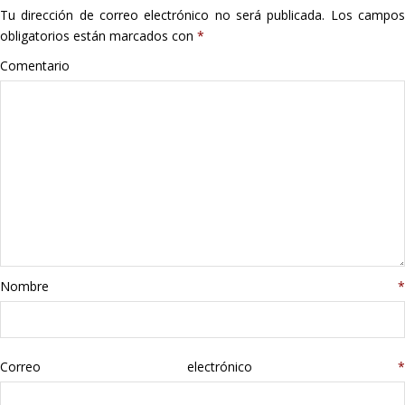
Tu dirección de correo electrónico no será publicada.
Los campo
Hogar
obligatorios están marcados con
*
Informática
Comentario
Listas
Moda
Multimedia
Telefonía
Nombre
*
Stanley
libros
Correo electrónico
*