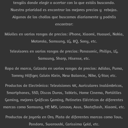
tengáis donde elegir o acertar con lo que estáis buscando.
Nuestra prioridad es encontrar los mejores precios y rebajas.
Algunos de los chollos que buscamos diariamente y podréis
encontrar:
Móviles en varios rangos de precios: iPhone, Xiaomi, Huawei, Nokia,
Motorola, Samsung, LG, BQ, Sony, etc.
Televisores en varios rangos de precios: Panasonic, Philips, LG,
Samsung, Sharp, Hisense, etc.
Ropa de marca, Calzado en varios rangos de precios: Adidas, Puma,
Tommy Hilfiger, Calvin Klein, New Balance,, Nike, G-Star, etc.
Productos de Electrónica: Televisiones 4K, Auriculares Inalámbricos,
Smartphones, SSD, Discos Duros, Tablets, Home Cinema, Portátiles
Gaming, mejores Gráficas Gaming, Patinetes Eléctricos de diferentes
marcas como Samsung, HP, MSI, Lenovo, Asus, Skateflash, Xiaomi, etc.
Productos de Joyería en Oro, Plata de diferentes marcas como Tous,
Pandora, Swarovski, Carissima Gold, etc.