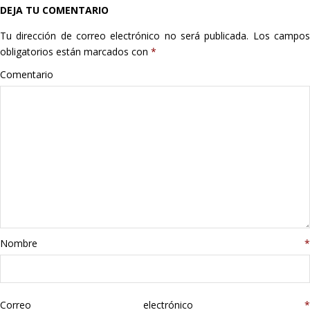
DEJA TU COMENTARIO
Hogar
Tu dirección de correo electrónico no será publicada.
Los campo
Informática
obligatorios están marcados con
*
Comentario
Listas
Moda
Multimedia
Telefonía
Stanley
Nombre
*
libros
Correo electrónico
*