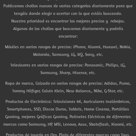
Publicamos chollos nuevos de varias categorías diariamente para que
tengáis donde elegir o acertar con lo que estáis buscando.
Nuestra prioridad es encontrar los mejores precios y rebajas.
Algunos de los chollos que buscamos diariamente y podréis
encontrar:
Móviles en varios rangos de precios: iPhone, Xiaomi, Huawei, Nokia,
Motorola, Samsung, LG, BQ, Sony, etc.
Televisores en varios rangos de precios: Panasonic, Philips, LG,
Samsung, Sharp, Hisense, etc.
Ropa de marca, Calzado en varios rangos de precios: Adidas, Puma,
Tommy Hilfiger, Calvin Klein, New Balance,, Nike, G-Star, etc.
Productos de Electrónica: Televisiones 4K, Auriculares Inalámbricos,
Smartphones, SSD, Discos Duros, Tablets, Home Cinema, Portátiles
Gaming, mejores Gráficas Gaming, Patinetes Eléctricos de diferentes
marcas como Samsung, HP, MSI, Lenovo, Asus, Skateflash, Xiaomi, etc.
Productos de Joyería en Oro, Plata de diferentes marcas como Tous,