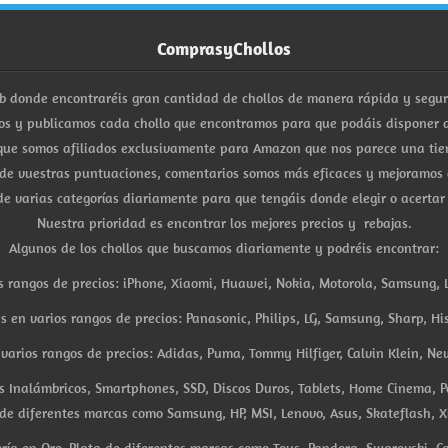
ComprasyChollos
b donde encontraréis gran cantidad de chollos de manera rápida y segu
s y publicamos cada chollo que encontramos para que podáis disponer d
ue somos afiliados exclusivamente para Amazon que nos parece una tiend
 de vuestras puntuaciones, comentarios somos más eficaces y mejoramos 
e varias categorías diariamente para que tengáis donde elegir o acertar
Nuestra prioridad es encontrar los mejores precios y rebajas.
Algunos de los chollos que buscamos diariamente y podréis encontrar:
s rangos de precios: iPhone, Xiaomi, Huawei, Nokia, Motorola, Samsung, L
es en varios rangos de precios: Panasonic, Philips, LG, Samsung, Sharp, His
arios rangos de precios: Adidas, Puma, Tommy Hilfiger, Calvin Klein, New 
res Inalámbricos, Smartphones, SSD, Discos Duros, Tablets, Home Cinema, P
 de diferentes marcas como Samsung, HP, MSI, Lenovo, Asus, Skateflash, X
ría en Oro, Plata de diferentes marcas como Tous, Pandora, Swarovski, Ca