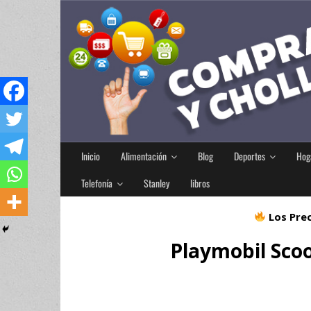
Inicio
Alimentación
Blog
Deportes
Hog
Telefonía
Stanley
libros
Los Prec
Playmobil Sco