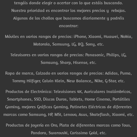
tengáis donde elegir o acertar con lo que estáis buscando.
Nuestra prioridad es encontrar los mejores precios y rebajas.
Algunos de los chollos que buscamos diariamente y podréis
encontrar:
Móviles en varios rangos de precios: iPhone, Xiaomi, Huawei, Nokia,
Motorola, Samsung, LG, BQ, Sony, etc.
Televisores en varios rangos de precios: Panasonic, Philips, LG,
Samsung, Sharp, Hisense, etc.
Ropa de marca, Calzado en varios rangos de precios: Adidas, Puma,
Tommy Hilfiger, Calvin Klein, New Balance,, Nike, G-Star, etc.
Productos de Electrónica: Televisiones 4K, Auriculares Inalámbricos,
Smartphones, SSD, Discos Duros, Tablets, Home Cinema, Portátiles
Gaming, mejores Gráficas Gaming, Patinetes Eléctricos de diferentes
marcas como Samsung, HP, MSI, Lenovo, Asus, Skateflash, Xiaomi, etc.
Productos de Joyería en Oro, Plata de diferentes marcas como Tous,
Pandora, Swarovski, Carissima Gold, etc.