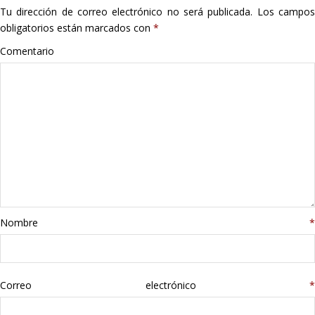
Tu dirección de correo electrónico no será publicada.
Los campo
Hogar
obligatorios están marcados con
*
Informática
Comentario
Listas
Moda
Multimedia
Telefonía
Nombre
*
Stanley
libros
Correo electrónico
*