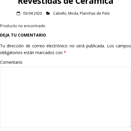
Revestidas de Cerámica
Hogar
03/04 2020
Cabello
,
Moda
,
Planchas de Pelo
Informática
Producto no encontrado
DEJA TU COMENTARIO
Listas
Tu dirección de correo electrónico no será publicada.
Los campo
Moda
obligatorios están marcados con
*
Comentario
Multimedia
Telefonía
Stanley
libros