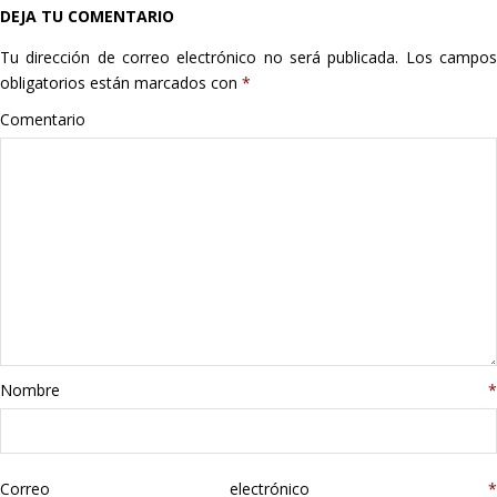
DEJA TU COMENTARIO
Hogar
Tu dirección de correo electrónico no será publicada.
Los campo
Informática
obligatorios están marcados con
*
Comentario
Listas
Moda
Multimedia
Telefonía
Stanley
Nombre
*
libros
Correo electrónico
*