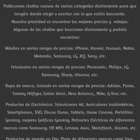
Publicamos chollos nuevos de varias categorías diariamente para que
tengáis donde elegir o acertar con lo que estáis buscando.
Nuestra prioridad es encontrar los mejores precios y rebajas.
Algunos de los chollos que buscamos diariamente y podréis
encontrar:
Móviles en varios rangos de precios: iPhone, Xiaomi, Huawei, Nokia,
Motorola, Samsung, LG, BQ, Sony, etc.
Televisores en varios rangos de precios: Panasonic, Philips, LG,
Samsung, Sharp, Hisense, etc.
Ropa de marca, Calzado en varios rangos de precios: Adidas, Puma,
Tommy Hilfiger, Calvin Klein, New Balance,, Nike, G-Star, etc.
Productos de Electrónica: Televisiones 4K, Auriculares Inalámbricos,
Smartphones, SSD, Discos Duros, Tablets, Home Cinema, Portátiles
Gaming, mejores Gráficas Gaming, Patinetes Eléctricos de diferentes
marcas como Samsung, HP, MSI, Lenovo, Asus, Skateflash, Xiaomi, etc.
Productos de Joyería en Oro, Plata de diferentes marcas como Tous,