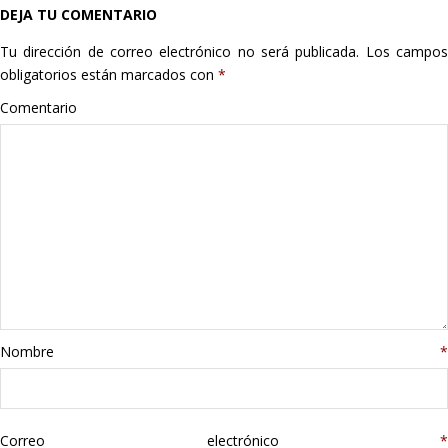
DEJA TU COMENTARIO
Hogar
Tu dirección de correo electrónico no será publicada.
Los campo
Informática
obligatorios están marcados con
*
Comentario
Listas
Moda
Multimedia
Telefonía
Stanley
Nombre
*
libros
Correo electrónico
*