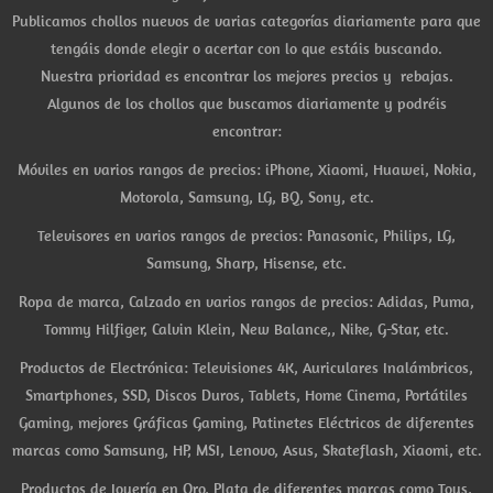
Publicamos chollos nuevos de varias categorías diariamente para que
tengáis donde elegir o acertar con lo que estáis buscando.
Nuestra prioridad es encontrar los mejores precios y rebajas.
Algunos de los chollos que buscamos diariamente y podréis
encontrar:
Móviles en varios rangos de precios: iPhone, Xiaomi, Huawei, Nokia,
Motorola, Samsung, LG, BQ, Sony, etc.
Televisores en varios rangos de precios: Panasonic, Philips, LG,
Samsung, Sharp, Hisense, etc.
Ropa de marca, Calzado en varios rangos de precios: Adidas, Puma,
Tommy Hilfiger, Calvin Klein, New Balance,, Nike, G-Star, etc.
Productos de Electrónica: Televisiones 4K, Auriculares Inalámbricos,
Smartphones, SSD, Discos Duros, Tablets, Home Cinema, Portátiles
Gaming, mejores Gráficas Gaming, Patinetes Eléctricos de diferentes
marcas como Samsung, HP, MSI, Lenovo, Asus, Skateflash, Xiaomi, etc.
Productos de Joyería en Oro, Plata de diferentes marcas como Tous,