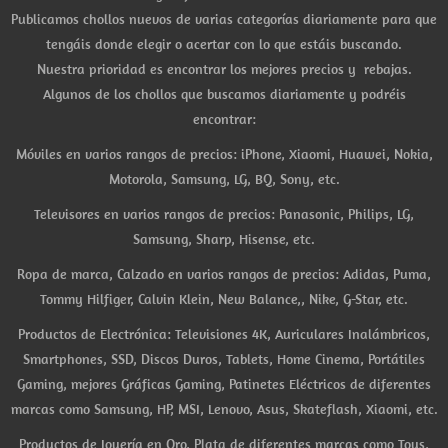
Publicamos chollos nuevos de varias categorías diariamente para que
tengáis donde elegir o acertar con lo que estáis buscando.
Nuestra prioridad es encontrar los mejores precios y rebajas.
Algunos de los chollos que buscamos diariamente y podréis
encontrar:
Móviles en varios rangos de precios: iPhone, Xiaomi, Huawei, Nokia,
Motorola, Samsung, LG, BQ, Sony, etc.
Televisores en varios rangos de precios: Panasonic, Philips, LG,
Samsung, Sharp, Hisense, etc.
Ropa de marca, Calzado en varios rangos de precios: Adidas, Puma,
Tommy Hilfiger, Calvin Klein, New Balance,, Nike, G-Star, etc.
Productos de Electrónica: Televisiones 4K, Auriculares Inalámbricos,
Smartphones, SSD, Discos Duros, Tablets, Home Cinema, Portátiles
Gaming, mejores Gráficas Gaming, Patinetes Eléctricos de diferentes
marcas como Samsung, HP, MSI, Lenovo, Asus, Skateflash, Xiaomi, etc.
Productos de Joyería en Oro, Plata de diferentes marcas como Tous,