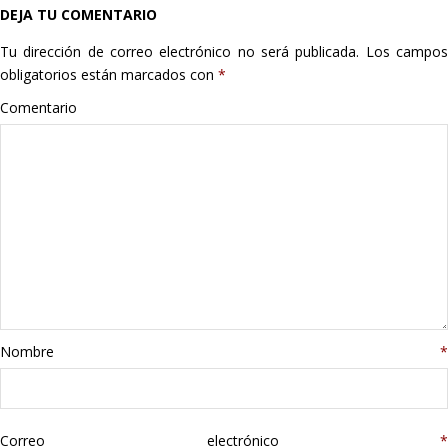
DEJA TU COMENTARIO
Hogar
Tu dirección de correo electrónico no será publicada.
Los campo
Informática
obligatorios están marcados con
*
Comentario
Listas
Moda
Multimedia
Telefonía
Stanley
Nombre
*
libros
Correo electrónico
*