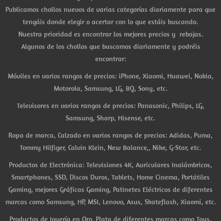
Publicamos chollos nuevos de varias categorías diariamente para que
tengáis donde elegir o acertar con lo que estáis buscando.
Nuestra prioridad es encontrar los mejores precios y rebajas.
Algunos de los chollos que buscamos diariamente y podréis
encontrar:
Móviles en varios rangos de precios: iPhone, Xiaomi, Huawei, Nokia,
Motorola, Samsung, LG, BQ, Sony, etc.
Televisores en varios rangos de precios: Panasonic, Philips, LG,
Samsung, Sharp, Hisense, etc.
Ropa de marca, Calzado en varios rangos de precios: Adidas, Puma,
Tommy Hilfiger, Calvin Klein, New Balance,, Nike, G-Star, etc.
Productos de Electrónica: Televisiones 4K, Auriculares Inalámbricos,
Smartphones, SSD, Discos Duros, Tablets, Home Cinema, Portátiles
Gaming, mejores Gráficas Gaming, Patinetes Eléctricos de diferentes
marcas como Samsung, HP, MSI, Lenovo, Asus, Skateflash, Xiaomi, etc.
Productos de Joyería en Oro, Plata de diferentes marcas como Tous,