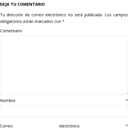
DEJA TU COMENTARIO
Hogar
Tu dirección de correo electrónico no será publicada.
Los campo
Informática
obligatorios están marcados con
*
Comentario
Listas
Moda
Multimedia
Telefonía
Stanley
Nombre
*
libros
Correo electrónico
*