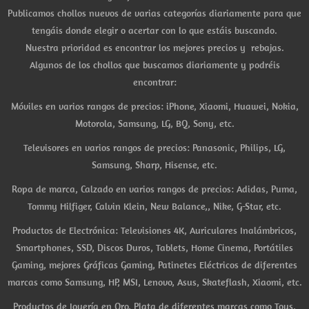
Publicamos chollos nuevos de varias categorías diariamente para que
tengáis donde elegir o acertar con lo que estáis buscando.
Nuestra prioridad es encontrar los mejores precios y rebajas.
Algunos de los chollos que buscamos diariamente y podréis
encontrar:
Móviles en varios rangos de precios: iPhone, Xiaomi, Huawei, Nokia,
Motorola, Samsung, LG, BQ, Sony, etc.
Televisores en varios rangos de precios: Panasonic, Philips, LG,
Samsung, Sharp, Hisense, etc.
Ropa de marca, Calzado en varios rangos de precios: Adidas, Puma,
Tommy Hilfiger, Calvin Klein, New Balance,, Nike, G-Star, etc.
Productos de Electrónica: Televisiones 4K, Auriculares Inalámbricos,
Smartphones, SSD, Discos Duros, Tablets, Home Cinema, Portátiles
Gaming, mejores Gráficas Gaming, Patinetes Eléctricos de diferentes
marcas como Samsung, HP, MSI, Lenovo, Asus, Skateflash, Xiaomi, etc.
Productos de Joyería en Oro, Plata de diferentes marcas como Tous,