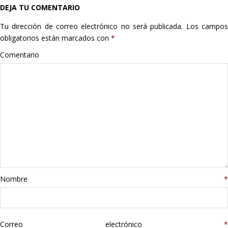
DEJA TU COMENTARIO
Hogar
Tu dirección de correo electrónico no será publicada.
Los campo
Informática
obligatorios están marcados con
*
Comentario
Listas
Moda
Multimedia
Telefonía
Stanley
Nombre
*
libros
Correo electrónico
*