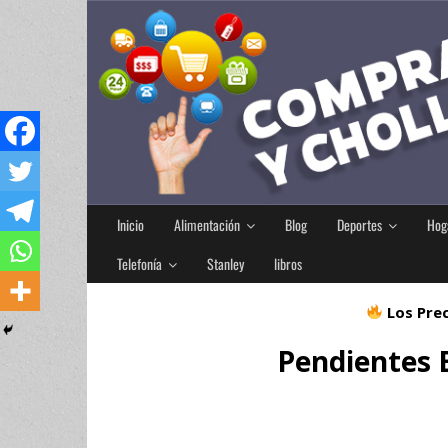
Inicio
Alimentación
Blog
Deportes
Hog
Telefonía
Stanley
libros
Los Prec
Pendientes B