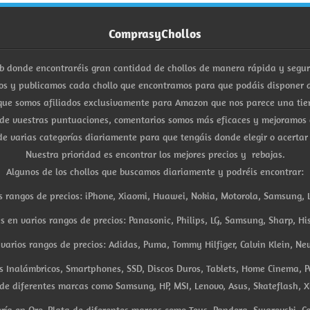
ComprasyChollos
b donde encontraréis gran cantidad de chollos de manera rápida y segu
s y publicamos cada chollo que encontramos para que podáis disponer d
ue somos afiliados exclusivamente para Amazon que nos parece una tiend
 de vuestras puntuaciones, comentarios somos más eficaces y mejoramos 
e varias categorías diariamente para que tengáis donde elegir o acertar
Nuestra prioridad es encontrar los mejores precios y rebajas.
Algunos de los chollos que buscamos diariamente y podréis encontrar:
s rangos de precios: iPhone, Xiaomi, Huawei, Nokia, Motorola, Samsung, L
es en varios rangos de precios: Panasonic, Philips, LG, Samsung, Sharp, His
arios rangos de precios: Adidas, Puma, Tommy Hilfiger, Calvin Klein, New 
res Inalámbricos, Smartphones, SSD, Discos Duros, Tablets, Home Cinema, P
 de diferentes marcas como Samsung, HP, MSI, Lenovo, Asus, Skateflash, X
ría en Oro, Plata de diferentes marcas como Tous, Pandora, Swarovski, Ca