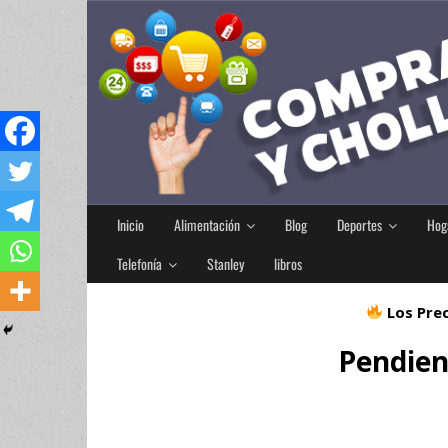
Inicio
Alimentación
Blog
Deportes
Hog
Telefonía
Stanley
libros
Los Prec
Pendien