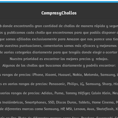
ComprasyChollos
b donde encontraréis gran cantidad de chollos de manera rápida y segu
s y publicamos cada chollo que encontramos para que podáis disponer d
ue somos afiliados exclusivamente para Amazon que nos parece una tiend
 de vuestras puntuaciones, comentarios somos más eficaces y mejoramos 
e varias categorías diariamente para que tengáis donde elegir o acertar
Nuestra prioridad es encontrar los mejores precios y rebajas.
Algunos de los chollos que buscamos diariamente y podréis encontrar:
s rangos de precios: iPhone, Xiaomi, Huawei, Nokia, Motorola, Samsung, L
es en varios rangos de precios: Panasonic, Philips, LG, Samsung, Sharp, His
arios rangos de precios: Adidas, Puma, Tommy Hilfiger, Calvin Klein, New 
res Inalámbricos, Smartphones, SSD, Discos Duros, Tablets, Home Cinema, P
 de diferentes marcas como Samsung, HP, MSI, Lenovo, Asus, Skateflash, X
ría en Oro, Plata de diferentes marcas como Tous, Pandora, Swarovski, Ca