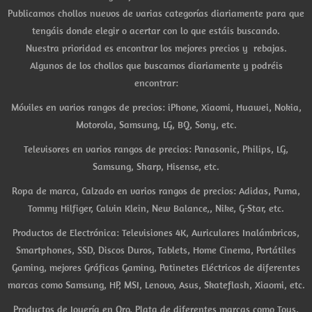
Publicamos chollos nuevos de varias categorías diariamente para que
tengáis donde elegir o acertar con lo que estáis buscando.
Nuestra prioridad es encontrar los mejores precios y rebajas.
Algunos de los chollos que buscamos diariamente y podréis
encontrar:
Móviles en varios rangos de precios: iPhone, Xiaomi, Huawei, Nokia,
Motorola, Samsung, LG, BQ, Sony, etc.
Televisores en varios rangos de precios: Panasonic, Philips, LG,
Samsung, Sharp, Hisense, etc.
Ropa de marca, Calzado en varios rangos de precios: Adidas, Puma,
Tommy Hilfiger, Calvin Klein, New Balance,, Nike, G-Star, etc.
Productos de Electrónica: Televisiones 4K, Auriculares Inalámbricos,
Smartphones, SSD, Discos Duros, Tablets, Home Cinema, Portátiles
Gaming, mejores Gráficas Gaming, Patinetes Eléctricos de diferentes
marcas como Samsung, HP, MSI, Lenovo, Asus, Skateflash, Xiaomi, etc.
Productos de Joyería en Oro, Plata de diferentes marcas como Tous,