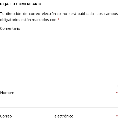
DEJA TU COMENTARIO
Hogar
Tu dirección de correo electrónico no será publicada.
Los campo
Informática
obligatorios están marcados con
*
Comentario
Listas
Moda
Multimedia
Telefonía
Stanley
Nombre
*
libros
Correo electrónico
*