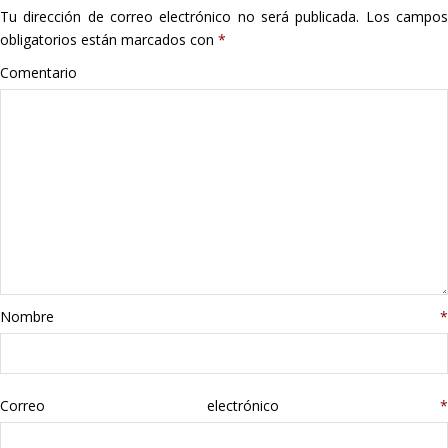
Tu dirección de correo electrónico no será publicada.
Los campo
Hogar
obligatorios están marcados con
*
Informática
Comentario
Listas
Moda
Multimedia
Telefonía
Nombre
*
Stanley
libros
Correo electrónico
*