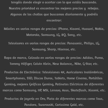
tengáis donde elegir o acertar con lo que estáis buscando.
Nuestra prioridad es encontrar los mejores precios y rebajas.
Algunos de los chollos que buscamos diariamente y podréis
encontrar:
Móviles en varios rangos de precios: iPhone, Xiaomi, Huawei, Nokia,
Motorola, Samsung, LG, BQ, Sony, etc.
Televisores en varios rangos de precios: Panasonic, Philips, LG,
Samsung, Sharp, Hisense, etc.
Ropa de marca, Calzado en varios rangos de precios: Adidas, Puma,
Tommy Hilfiger, Calvin Klein, New Balance,, Nike, G-Star, etc.
Productos de Electrónica: Televisiones 4K, Auriculares Inalámbricos,
Smartphones, SSD, Discos Duros, Tablets, Home Cinema, Portátiles
Gaming, mejores Gráficas Gaming, Patinetes Eléctricos de diferentes
marcas como Samsung, HP, MSI, Lenovo, Asus, Skateflash, Xiaomi, etc.
Productos de Joyería en Oro, Plata de diferentes marcas como Tous,
Pandora, Swarovski, Carissima Gold, etc.