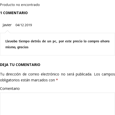
Producto no encontrado
Hogar
1 COMENTARIO
Informática
Javier
04/12 2019
Listas
Llevaba tiempo detrás de un pc, por este precio lo compro ahora
Moda
mismo, gracias
Multimedia
DEJA TU COMENTARIO
Telefonía
Tu dirección de correo electrónico no será publicada.
Los campo
obligatorios están marcados con
*
Stanley
Comentario
libros