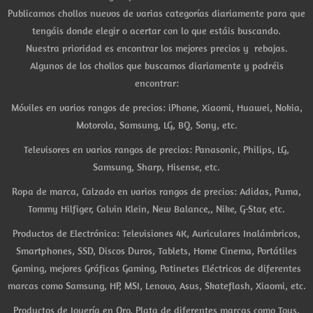
Publicamos chollos nuevos de varias categorías diariamente para que
tengáis donde elegir o acertar con lo que estáis buscando.
Nuestra prioridad es encontrar los mejores precios y rebajas.
Algunos de los chollos que buscamos diariamente y podréis
encontrar:
Móviles en varios rangos de precios: iPhone, Xiaomi, Huawei, Nokia,
Motorola, Samsung, LG, BQ, Sony, etc.
Televisores en varios rangos de precios: Panasonic, Philips, LG,
Samsung, Sharp, Hisense, etc.
Ropa de marca, Calzado en varios rangos de precios: Adidas, Puma,
Tommy Hilfiger, Calvin Klein, New Balance,, Nike, G-Star, etc.
Productos de Electrónica: Televisiones 4K, Auriculares Inalámbricos,
Smartphones, SSD, Discos Duros, Tablets, Home Cinema, Portátiles
Gaming, mejores Gráficas Gaming, Patinetes Eléctricos de diferentes
marcas como Samsung, HP, MSI, Lenovo, Asus, Skateflash, Xiaomi, etc.
Productos de Joyería en Oro, Plata de diferentes marcas como Tous,