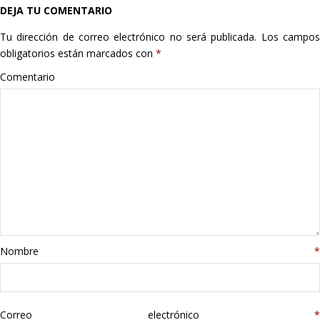
DEJA TU COMENTARIO
Hogar
Tu dirección de correo electrónico no será publicada.
Los campo
Informática
obligatorios están marcados con
*
Comentario
Listas
Moda
Multimedia
Telefonía
Stanley
Nombre
*
libros
Correo electrónico
*