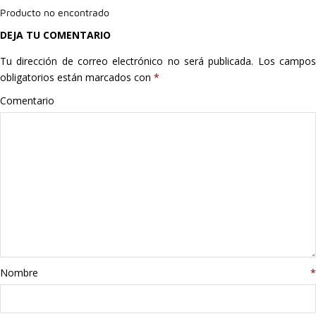
Producto no encontrado
Hogar
DEJA TU COMENTARIO
Informática
Tu dirección de correo electrónico no será publicada.
Los campo
obligatorios están marcados con
*
Listas
Comentario
Moda
Multimedia
Telefonía
Stanley
libros
Nombre
*