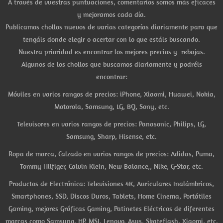
A través de vuestras puntuaciones, comentarios somos más eficaces
y mejoramos cada día.
Publicamos chollos nuevos de varias categorías diariamente para que
tengáis donde elegir o acertar con lo que estáis buscando.
Nuestra prioridad es encontrar los mejores precios y rebajas.
Algunos de los chollos que buscamos diariamente y podréis
encontrar:
Móviles en varios rangos de precios: iPhone, Xiaomi, Huawei, Nokia,
Motorola, Samsung, LG, BQ, Sony, etc.
Televisores en varios rangos de precios: Panasonic, Philips, LG,
Samsung, Sharp, Hisense, etc.
Ropa de marca, Calzado en varios rangos de precios: Adidas, Puma,
Tommy Hilfiger, Calvin Klein, New Balance,, Nike, G-Star, etc.
Productos de Electrónica: Televisiones 4K, Auriculares Inalámbricos,
Smartphones, SSD, Discos Duros, Tablets, Home Cinema, Portátiles
Gaming, mejores Gráficas Gaming, Patinetes Eléctricos de diferentes
marcas como Samsung, HP, MSI, Lenovo, Asus, Skateflash, Xiaomi, etc.