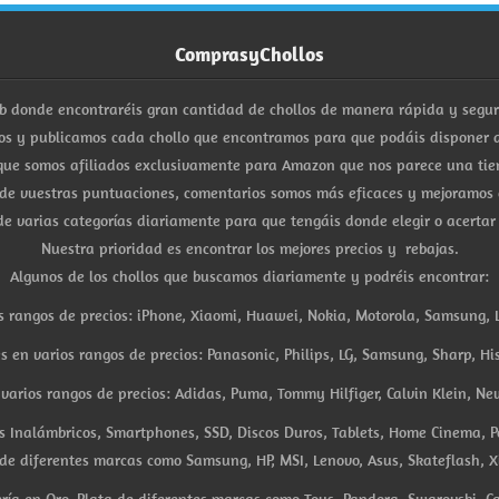
ComprasyChollos
b donde encontraréis gran cantidad de chollos de manera rápida y segu
s y publicamos cada chollo que encontramos para que podáis disponer d
ue somos afiliados exclusivamente para Amazon que nos parece una tiend
 de vuestras puntuaciones, comentarios somos más eficaces y mejoramos 
e varias categorías diariamente para que tengáis donde elegir o acertar
Nuestra prioridad es encontrar los mejores precios y rebajas.
Algunos de los chollos que buscamos diariamente y podréis encontrar:
s rangos de precios: iPhone, Xiaomi, Huawei, Nokia, Motorola, Samsung, L
es en varios rangos de precios: Panasonic, Philips, LG, Samsung, Sharp, His
arios rangos de precios: Adidas, Puma, Tommy Hilfiger, Calvin Klein, New 
res Inalámbricos, Smartphones, SSD, Discos Duros, Tablets, Home Cinema, P
 de diferentes marcas como Samsung, HP, MSI, Lenovo, Asus, Skateflash, X
ría en Oro, Plata de diferentes marcas como Tous, Pandora, Swarovski, Ca