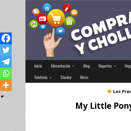
Inicio
Alimentación
Blog
Deportes
Hog
Telefonía
Stanley
libros
Los Prec
My Little Pon