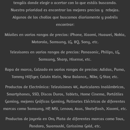
tengáis donde elegir o acertar con lo que estáis buscando.
Nuestra prioridad es encontrar los mejores precios y rebajas.
Algunos de los chollos que buscamos diariamente y podréis
encontrar:
Móviles en varios rangos de precios: iPhone, Xiaomi, Huawei, Nokia,
Motorola, Samsung, LG, BQ, Sony, etc.
Televisores en varios rangos de precios: Panasonic, Philips, LG,
Samsung, Sharp, Hisense, etc.
Ropa de marca, Calzado en varios rangos de precios: Adidas, Puma,
Tommy Hilfiger, Calvin Klein, New Balance,, Nike, G-Star, etc.
Productos de Electrónica: Televisiones 4K, Auriculares Inalámbricos,
Smartphones, SSD, Discos Duros, Tablets, Home Cinema, Portátiles
Gaming, mejores Gráficas Gaming, Patinetes Eléctricos de diferentes
marcas como Samsung, HP, MSI, Lenovo, Asus, Skateflash, Xiaomi, etc.
Productos de Joyería en Oro, Plata de diferentes marcas como Tous,
Pandora, Swarovski, Carissima Gold, etc.