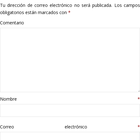
Tu dirección de correo electrónico no será publicada.
Los campo
Hogar
obligatorios están marcados con
*
Informática
Comentario
Listas
Moda
Multimedia
Telefonía
Nombre
*
Stanley
libros
Correo electrónico
*