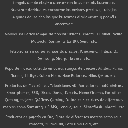
tengáis donde elegir o acertar con lo que estáis buscando.
Nuestra prioridad es encontrar los mejores precios y rebajas.
Algunos de los chollos que buscamos diariamente y podréis
encontrar:
Móviles en varios rangos de precios: iPhone, Xiaomi, Huawei, Nokia,
Motorola, Samsung, LG, BQ, Sony, etc.
Televisores en varios rangos de precios: Panasonic, Philips, LG,
Samsung, Sharp, Hisense, etc.
Ropa de marca, Calzado en varios rangos de precios: Adidas, Puma,
Tommy Hilfiger, Calvin Klein, New Balance,, Nike, G-Star, etc.
Productos de Electrónica: Televisiones 4K, Auriculares Inalámbricos,
Smartphones, SSD, Discos Duros, Tablets, Home Cinema, Portátiles
Gaming, mejores Gráficas Gaming, Patinetes Eléctricos de diferentes
marcas como Samsung, HP, MSI, Lenovo, Asus, Skateflash, Xiaomi, etc.
Productos de Joyería en Oro, Plata de diferentes marcas como Tous,
Pandora, Swarovski, Carissima Gold, etc.