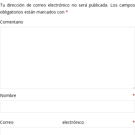
Tu dirección de correo electrónico no será publicada.
Los campo
Hogar
obligatorios están marcados con
*
Informática
Comentario
Listas
Moda
Multimedia
Telefonía
Nombre
*
Stanley
libros
Correo electrónico
*