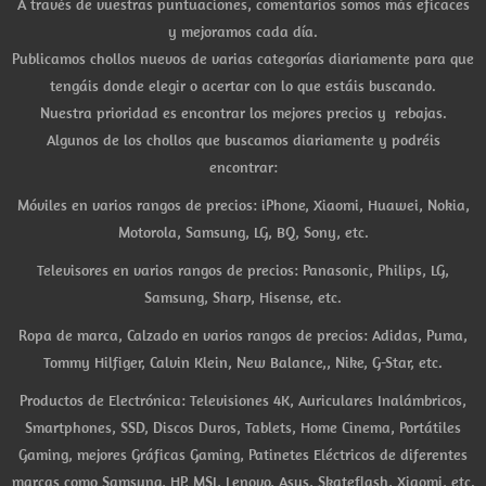
A través de vuestras puntuaciones, comentarios somos más eficaces
y mejoramos cada día.
Publicamos chollos nuevos de varias categorías diariamente para que
tengáis donde elegir o acertar con lo que estáis buscando.
Nuestra prioridad es encontrar los mejores precios y rebajas.
Algunos de los chollos que buscamos diariamente y podréis
encontrar:
Móviles en varios rangos de precios: iPhone, Xiaomi, Huawei, Nokia,
Motorola, Samsung, LG, BQ, Sony, etc.
Televisores en varios rangos de precios: Panasonic, Philips, LG,
Samsung, Sharp, Hisense, etc.
Ropa de marca, Calzado en varios rangos de precios: Adidas, Puma,
Tommy Hilfiger, Calvin Klein, New Balance,, Nike, G-Star, etc.
Productos de Electrónica: Televisiones 4K, Auriculares Inalámbricos,
Smartphones, SSD, Discos Duros, Tablets, Home Cinema, Portátiles
Gaming, mejores Gráficas Gaming, Patinetes Eléctricos de diferentes
marcas como Samsung, HP, MSI, Lenovo, Asus, Skateflash, Xiaomi, etc.