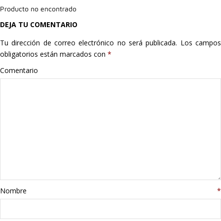
Producto no encontrado
Hogar
DEJA TU COMENTARIO
Informática
Tu dirección de correo electrónico no será publicada.
Los campo
obligatorios están marcados con
*
Listas
Comentario
Moda
Multimedia
Telefonía
Stanley
libros
Nombre
*