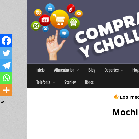
Inicio
Alimentación
Blog
Deportes
Hog
Telefonía
Stanley
libros
Los Prec
Mochil