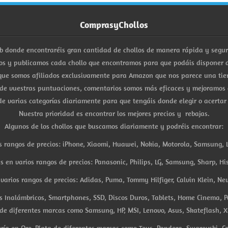
ComprasyChollos
b donde encontraréis gran cantidad de chollos de manera rápida y segu
s y publicamos cada chollo que encontramos para que podáis disponer d
ue somos afiliados exclusivamente para Amazon que nos parece una tiend
 de vuestras puntuaciones, comentarios somos más eficaces y mejoramos 
e varias categorías diariamente para que tengáis donde elegir o acertar
Nuestra prioridad es encontrar los mejores precios y rebajas.
Algunos de los chollos que buscamos diariamente y podréis encontrar:
s rangos de precios: iPhone, Xiaomi, Huawei, Nokia, Motorola, Samsung, L
es en varios rangos de precios: Panasonic, Philips, LG, Samsung, Sharp, His
arios rangos de precios: Adidas, Puma, Tommy Hilfiger, Calvin Klein, New 
res Inalámbricos, Smartphones, SSD, Discos Duros, Tablets, Home Cinema, P
 de diferentes marcas como Samsung, HP, MSI, Lenovo, Asus, Skateflash, X
ría en Oro, Plata de diferentes marcas como Tous, Pandora, Swarovski, Ca