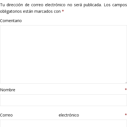
Tu dirección de correo electrónico no será publicada.
Los campo
Hogar
obligatorios están marcados con
*
Informática
Comentario
Listas
Moda
Multimedia
Telefonía
Nombre
*
Stanley
libros
Correo electrónico
*