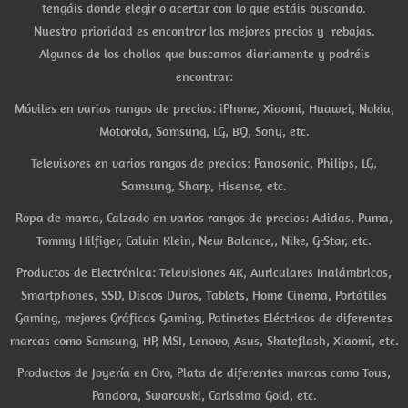
tengáis donde elegir o acertar con lo que estáis buscando.
Nuestra prioridad es encontrar los mejores precios y rebajas.
Algunos de los chollos que buscamos diariamente y podréis
encontrar:
Móviles en varios rangos de precios: iPhone, Xiaomi, Huawei, Nokia,
Motorola, Samsung, LG, BQ, Sony, etc.
Televisores en varios rangos de precios: Panasonic, Philips, LG,
Samsung, Sharp, Hisense, etc.
Ropa de marca, Calzado en varios rangos de precios: Adidas, Puma,
Tommy Hilfiger, Calvin Klein, New Balance,, Nike, G-Star, etc.
Productos de Electrónica: Televisiones 4K, Auriculares Inalámbricos,
Smartphones, SSD, Discos Duros, Tablets, Home Cinema, Portátiles
Gaming, mejores Gráficas Gaming, Patinetes Eléctricos de diferentes
marcas como Samsung, HP, MSI, Lenovo, Asus, Skateflash, Xiaomi, etc.
Productos de Joyería en Oro, Plata de diferentes marcas como Tous,
Pandora, Swarovski, Carissima Gold, etc.