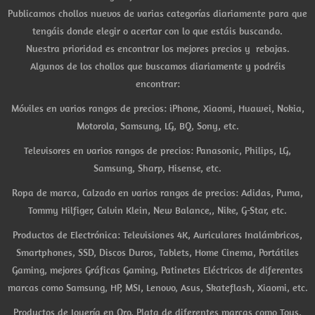
Publicamos chollos nuevos de varias categorías diariamente para que
tengáis donde elegir o acertar con lo que estáis buscando.
Nuestra prioridad es encontrar los mejores precios y rebajas.
Algunos de los chollos que buscamos diariamente y podréis
encontrar:
Móviles en varios rangos de precios: iPhone, Xiaomi, Huawei, Nokia,
Motorola, Samsung, LG, BQ, Sony, etc.
Televisores en varios rangos de precios: Panasonic, Philips, LG,
Samsung, Sharp, Hisense, etc.
Ropa de marca, Calzado en varios rangos de precios: Adidas, Puma,
Tommy Hilfiger, Calvin Klein, New Balance,, Nike, G-Star, etc.
Productos de Electrónica: Televisiones 4K, Auriculares Inalámbricos,
Smartphones, SSD, Discos Duros, Tablets, Home Cinema, Portátiles
Gaming, mejores Gráficas Gaming, Patinetes Eléctricos de diferentes
marcas como Samsung, HP, MSI, Lenovo, Asus, Skateflash, Xiaomi, etc.
Productos de Joyería en Oro, Plata de diferentes marcas como Tous,