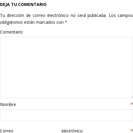
DEJA TU COMENTARIO
Hogar
Tu dirección de correo electrónico no será publicada.
Los campo
Informática
obligatorios están marcados con
*
Comentario
Listas
Moda
Multimedia
Telefonía
Stanley
Nombre
*
libros
Correo electrónico
*