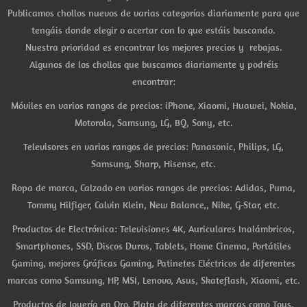
Publicamos chollos nuevos de varias categorías diariamente para que
tengáis donde elegir o acertar con lo que estáis buscando.
Nuestra prioridad es encontrar los mejores precios y rebajas.
Algunos de los chollos que buscamos diariamente y podréis
encontrar:
Móviles en varios rangos de precios: iPhone, Xiaomi, Huawei, Nokia,
Motorola, Samsung, LG, BQ, Sony, etc.
Televisores en varios rangos de precios: Panasonic, Philips, LG,
Samsung, Sharp, Hisense, etc.
Ropa de marca, Calzado en varios rangos de precios: Adidas, Puma,
Tommy Hilfiger, Calvin Klein, New Balance,, Nike, G-Star, etc.
Productos de Electrónica: Televisiones 4K, Auriculares Inalámbricos,
Smartphones, SSD, Discos Duros, Tablets, Home Cinema, Portátiles
Gaming, mejores Gráficas Gaming, Patinetes Eléctricos de diferentes
marcas como Samsung, HP, MSI, Lenovo, Asus, Skateflash, Xiaomi, etc.
Productos de Joyería en Oro, Plata de diferentes marcas como Tous,