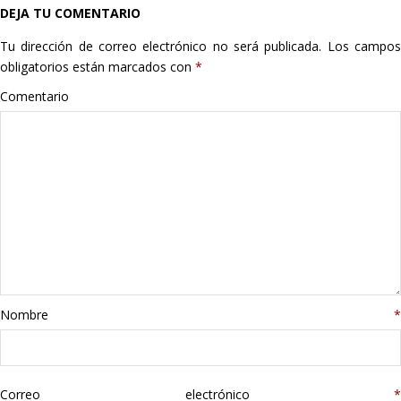
DEJA TU COMENTARIO
Hogar
Tu dirección de correo electrónico no será publicada.
Los campo
Informática
obligatorios están marcados con
*
Comentario
Listas
Moda
Multimedia
Telefonía
Stanley
Nombre
*
libros
Correo electrónico
*