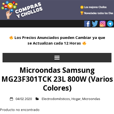
Los Precios Anunciados pueden Cambiar ya que
se Actualizan cada 12 Horas
Microondas Samsung
Inicio
MG23F301TCK 23L 800W (Varios
Alimentación
Colores)
Blog
04/02 2020
Electrodomésticos
,
Hogar
,
Microondas
Deportes
Producto no encontrado