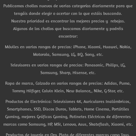
Publicamos chollos nuevos de varias categorías diariamente para que
tengáis donde elegir o acertar con lo que estáis buscando.
Nuestra prioridad es encontrar los mejores precios y rebajas.
Algunos de los chollos que buscamos diariamente y podréis
encontrar:
Móviles en varios rangos de precios: iPhone, Xiaomi, Huawei, Nokia,
Motorola, Samsung, LG, BQ, Sony, etc.
Televisores en varios rangos de precios: Panasonic, Philips, LG,
Samsung, Sharp, Hisense, etc.
Ropa de marca, Calzado en varios rangos de precios: Adidas, Puma,
Tommy Hilfiger, Calvin Klein, New Balance,, Nike, G-Star, etc.
Productos de Electrónica: Televisiones 4K, Auriculares Inalámbricos,
Smartphones, SSD, Discos Duros, Tablets, Home Cinema, Portátiles
Gaming, mejores Gráficas Gaming, Patinetes Eléctricos de diferentes
marcas como Samsung, HP, MSI, Lenovo, Asus, Skateflash, Xiaomi, etc.
Productos de Joyería en Oro, Plata de diferentes marcas como Tous,