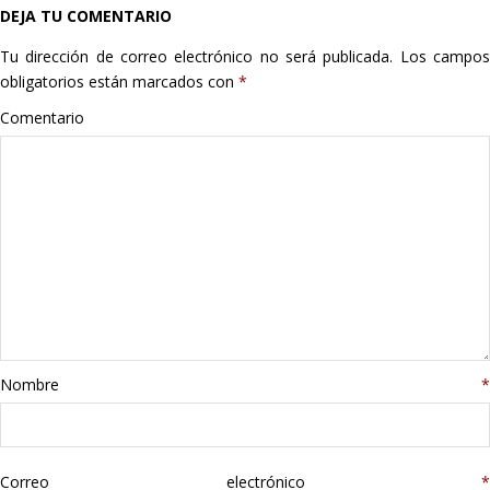
DEJA TU COMENTARIO
Hogar
Tu dirección de correo electrónico no será publicada.
Los campo
Informática
obligatorios están marcados con
*
Comentario
Listas
Moda
Multimedia
Telefonía
Stanley
Nombre
*
libros
Correo electrónico
*