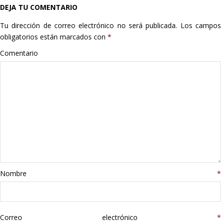
DEJA TU COMENTARIO
Hogar
Tu dirección de correo electrónico no será publicada.
Los campo
Informática
obligatorios están marcados con
*
Comentario
Listas
Moda
Multimedia
Telefonía
Stanley
Nombre
*
libros
Correo electrónico
*