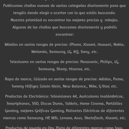
Publicamos chollos nuevos de varias categorías diariamente para que
tengáis donde elegir o acertar con lo que estáis buscando.
Nuestra prioridad es encontrar los mejores precios y rebajas.
Algunos de los chollos que buscamos diariamente y podréis
encontrar:
Móviles en varios rangos de precios: iPhone, Xiaomi, Huawei, Nokia,
Motorola, Samsung, LG, BQ, Sony, etc.
Televisores en varios rangos de precios: Panasonic, Philips, LG,
Samsung, Sharp, Hisense, etc.
Ropa de marca, Calzado en varios rangos de precios: Adidas, Puma,
Tommy Hilfiger, Calvin Klein, New Balance,, Nike, G-Star, etc.
Productos de Electrónica: Televisiones 4K, Auriculares Inalámbricos,
Smartphones, SSD, Discos Duros, Tablets, Home Cinema, Portátiles
Gaming, mejores Gráficas Gaming, Patinetes Eléctricos de diferentes
marcas como Samsung, HP, MSI, Lenovo, Asus, Skateflash, Xiaomi, etc.
Productos de Joyería en Oro, Plata de diferentes marcas como Tous,