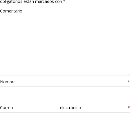
obligatorios están marcados con
*
Hogar
Comentario
Informática
Listas
Moda
Multimedia
Telefonía
Nombre
*
Stanley
Correo electrónico
libros
*