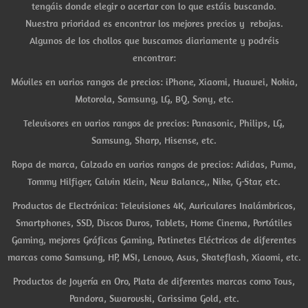
tengáis donde elegir o acertar con lo que estáis buscando.
Nuestra prioridad es encontrar los mejores precios y rebajas.
Algunos de los chollos que buscamos diariamente y podréis
encontrar:
Móviles en varios rangos de precios: iPhone, Xiaomi, Huawei, Nokia,
Motorola, Samsung, LG, BQ, Sony, etc.
Televisores en varios rangos de precios: Panasonic, Philips, LG,
Samsung, Sharp, Hisense, etc.
Ropa de marca, Calzado en varios rangos de precios: Adidas, Puma,
Tommy Hilfiger, Calvin Klein, New Balance,, Nike, G-Star, etc.
Productos de Electrónica: Televisiones 4K, Auriculares Inalámbricos,
Smartphones, SSD, Discos Duros, Tablets, Home Cinema, Portátiles
Gaming, mejores Gráficas Gaming, Patinetes Eléctricos de diferentes
marcas como Samsung, HP, MSI, Lenovo, Asus, Skateflash, Xiaomi, etc.
Productos de Joyería en Oro, Plata de diferentes marcas como Tous,
Pandora, Swarovski, Carissima Gold, etc.