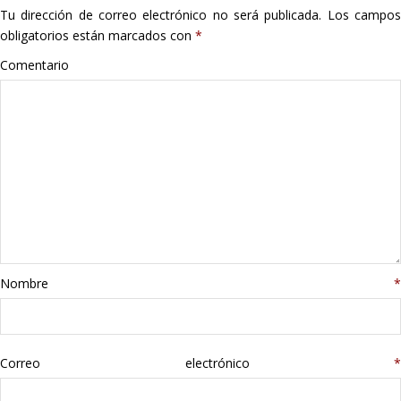
Tu dirección de correo electrónico no será publicada.
Los campo
Hogar
obligatorios están marcados con
*
Informática
Comentario
Listas
Moda
Multimedia
Telefonía
Nombre
*
Stanley
libros
Correo electrónico
*