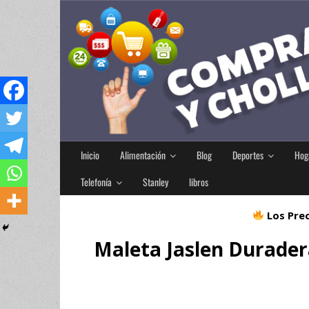
Inicio
Alimentación
Blog
Deportes
Hog
Telefonía
Stanley
libros
Los Prec
Maleta Jaslen Durader