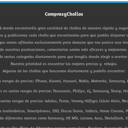
ComprasyChollos
b donde encontraréis gran cantidad de chollos de manera rápida y segu
s y publicamos cada chollo que encontramos para que podáis disponer d
ue somos afiliados exclusivamente para Amazon que nos parece una tiend
 de vuestras puntuaciones, comentarios somos más eficaces y mejoramos 
e varias categorías diariamente para que tengáis donde elegir o acertar
Nuestra prioridad es encontrar los mejores precios y rebajas.
Algunos de los chollos que buscamos diariamente y podréis encontrar:
s rangos de precios: iPhone, Xiaomi, Huawei, Nokia, Motorola, Samsung, L
es en varios rangos de precios: Panasonic, Philips, LG, Samsung, Sharp, His
arios rangos de precios: Adidas, Puma, Tommy Hilfiger, Calvin Klein, New 
res Inalámbricos, Smartphones, SSD, Discos Duros, Tablets, Home Cinema, P
 de diferentes marcas como Samsung, HP, MSI, Lenovo, Asus, Skateflash, X
ría en Oro, Plata de diferentes marcas como Tous, Pandora, Swarovski, Ca