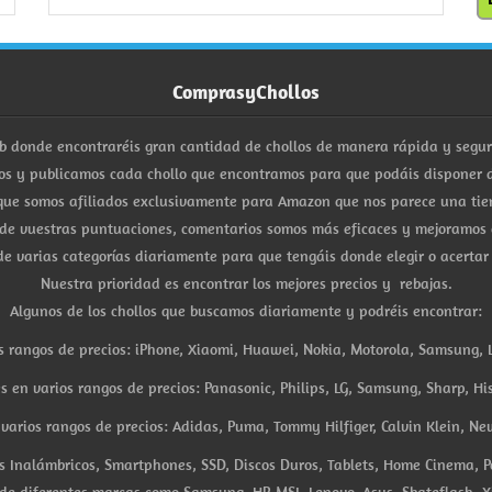
ComprasyChollos
b donde encontraréis gran cantidad de chollos de manera rápida y segu
s y publicamos cada chollo que encontramos para que podáis disponer d
ue somos afiliados exclusivamente para Amazon que nos parece una tiend
 de vuestras puntuaciones, comentarios somos más eficaces y mejoramos 
e varias categorías diariamente para que tengáis donde elegir o acertar
Nuestra prioridad es encontrar los mejores precios y rebajas.
Algunos de los chollos que buscamos diariamente y podréis encontrar:
s rangos de precios: iPhone, Xiaomi, Huawei, Nokia, Motorola, Samsung, L
es en varios rangos de precios: Panasonic, Philips, LG, Samsung, Sharp, His
arios rangos de precios: Adidas, Puma, Tommy Hilfiger, Calvin Klein, New 
res Inalámbricos, Smartphones, SSD, Discos Duros, Tablets, Home Cinema, P
 de diferentes marcas como Samsung, HP, MSI, Lenovo, Asus, Skateflash, X