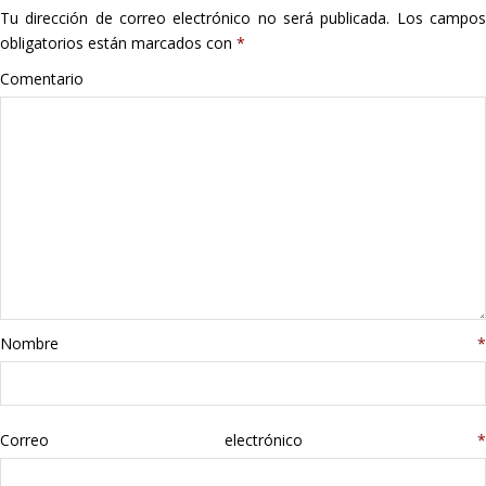
Tu dirección de correo electrónico no será publicada.
Los campo
Hogar
obligatorios están marcados con
*
Informática
Comentario
Listas
Moda
Multimedia
Telefonía
Nombre
*
Stanley
libros
Correo electrónico
*