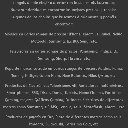
tengáis donde elegir o acertar con lo que estáis buscando.
Nuestra prioridad es encontrar los mejores precios y rebajas.
Algunos de los chollos que buscamos diariamente y podréis
encontrar:
Móviles en varios rangos de precios: iPhone, Xiaomi, Huawei, Nokia,
Motorola, Samsung, LG, BQ, Sony, etc.
Televisores en varios rangos de precios: Panasonic, Philips, LG,
Samsung, Sharp, Hisense, etc.
Ropa de marca, Calzado en varios rangos de precios: Adidas, Puma,
Tommy Hilfiger, Calvin Klein, New Balance,, Nike, G-Star, etc.
Productos de Electrónica: Televisiones 4K, Auriculares Inalámbricos,
Smartphones, SSD, Discos Duros, Tablets, Home Cinema, Portátiles
Gaming, mejores Gráficas Gaming, Patinetes Eléctricos de diferentes
marcas como Samsung, HP, MSI, Lenovo, Asus, Skateflash, Xiaomi, etc.
Productos de Joyería en Oro, Plata de diferentes marcas como Tous,
Pandora, Swarovski, Carissima Gold, etc.