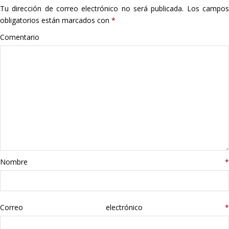
Tu dirección de correo electrónico no será publicada.
Los campo
Hogar
obligatorios están marcados con
*
Informática
Comentario
Listas
Moda
Multimedia
Telefonía
Nombre
*
Stanley
libros
Correo electrónico
*