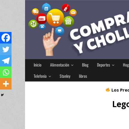
Inicio
Alimentación
Blog
Deportes
Hog
Telefonía
Stanley
libros
Los Prec
Lego