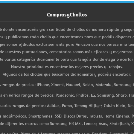
ComprasyChollos
b donde encontraréis gran cantidad de chollos de manera rápida y segu
s y publicamos cada chollo que encontramos para que podáis disponer d
ue somos afiliados exclusivamente para Amazon que nos parece una tiend
 de vuestras puntuaciones, comentarios somos más eficaces y mejoramos 
e varias categorías diariamente para que tengáis donde elegir o acertar
Nuestra prioridad es encontrar los mejores precios y rebajas.
Algunos de los chollos que buscamos diariamente y podréis encontrar:
s rangos de precios: iPhone, Xiaomi, Huawei, Nokia, Motorola, Samsung, L
es en varios rangos de precios: Panasonic, Philips, LG, Samsung, Sharp, His
arios rangos de precios: Adidas, Puma, Tommy Hilfiger, Calvin Klein, New 
res Inalámbricos, Smartphones, SSD, Discos Duros, Tablets, Home Cinema, P
 de diferentes marcas como Samsung, HP, MSI, Lenovo, Asus, Skateflash, X
ría en Oro, Plata de diferentes marcas como Tous, Pandora, Swarovski, Ca