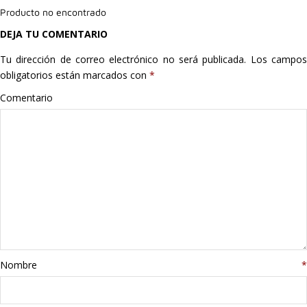
Producto no encontrado
Hogar
DEJA TU COMENTARIO
Informática
Tu dirección de correo electrónico no será publicada.
Los campo
obligatorios están marcados con
*
Listas
Comentario
Moda
Multimedia
Telefonía
Stanley
libros
Nombre
*