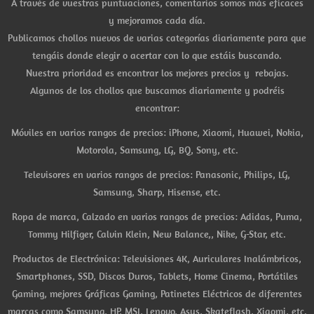
A través de vuestras puntuaciones, comentarios somos más eficaces
y mejoramos cada día.
Publicamos chollos nuevos de varias categorías diariamente para que
tengáis donde elegir o acertar con lo que estáis buscando.
Nuestra prioridad es encontrar los mejores precios y rebajas.
Algunos de los chollos que buscamos diariamente y podréis
encontrar:
Móviles en varios rangos de precios: iPhone, Xiaomi, Huawei, Nokia,
Motorola, Samsung, LG, BQ, Sony, etc.
Televisores en varios rangos de precios: Panasonic, Philips, LG,
Samsung, Sharp, Hisense, etc.
Ropa de marca, Calzado en varios rangos de precios: Adidas, Puma,
Tommy Hilfiger, Calvin Klein, New Balance,, Nike, G-Star, etc.
Productos de Electrónica: Televisiones 4K, Auriculares Inalámbricos,
Smartphones, SSD, Discos Duros, Tablets, Home Cinema, Portátiles
Gaming, mejores Gráficas Gaming, Patinetes Eléctricos de diferentes
marcas como Samsung, HP, MSI, Lenovo, Asus, Skateflash, Xiaomi, etc.