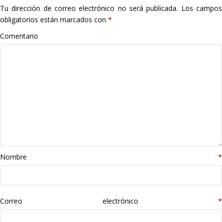
Tu dirección de correo electrónico no será publicada.
Los campo
Hogar
obligatorios están marcados con
*
Informática
Comentario
Listas
Moda
Multimedia
Telefonía
Nombre
*
Stanley
libros
Correo electrónico
*