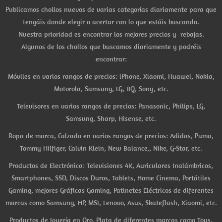
Publicamos chollos nuevos de varias categorías diariamente para que
tengáis donde elegir o acertar con lo que estáis buscando.
Nuestra prioridad es encontrar los mejores precios y rebajas.
Algunos de los chollos que buscamos diariamente y podréis
encontrar:
Móviles en varios rangos de precios: iPhone, Xiaomi, Huawei, Nokia,
Motorola, Samsung, LG, BQ, Sony, etc.
Televisores en varios rangos de precios: Panasonic, Philips, LG,
Samsung, Sharp, Hisense, etc.
Ropa de marca, Calzado en varios rangos de precios: Adidas, Puma,
Tommy Hilfiger, Calvin Klein, New Balance,, Nike, G-Star, etc.
Productos de Electrónica: Televisiones 4K, Auriculares Inalámbricos,
Smartphones, SSD, Discos Duros, Tablets, Home Cinema, Portátiles
Gaming, mejores Gráficas Gaming, Patinetes Eléctricos de diferentes
marcas como Samsung, HP, MSI, Lenovo, Asus, Skateflash, Xiaomi, etc.
Productos de Joyería en Oro, Plata de diferentes marcas como Tous,