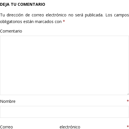
DEJA TU COMENTARIO
Hogar
Tu dirección de correo electrónico no será publicada.
Los campo
Informática
obligatorios están marcados con
*
Comentario
Listas
Moda
Multimedia
Telefonía
Stanley
Nombre
*
libros
Correo electrónico
*