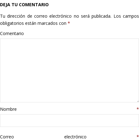
DEJA TU COMENTARIO
Hogar
Tu dirección de correo electrónico no será publicada.
Los campo
Informática
obligatorios están marcados con
*
Comentario
Listas
Moda
Multimedia
Telefonía
Stanley
Nombre
*
libros
Correo electrónico
*