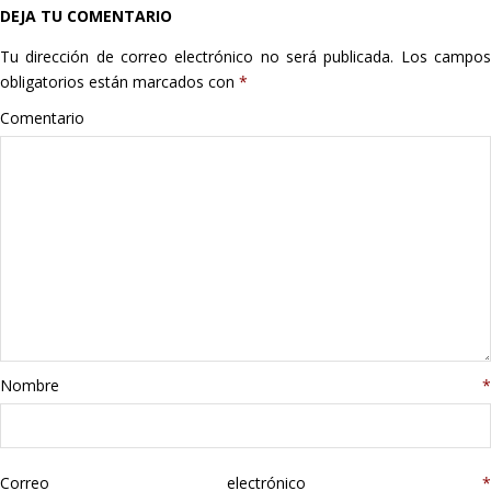
DEJA TU COMENTARIO
Hogar
Tu dirección de correo electrónico no será publicada.
Los campo
Informática
obligatorios están marcados con
*
Comentario
Listas
Moda
Multimedia
Telefonía
Stanley
Nombre
*
libros
Correo electrónico
*