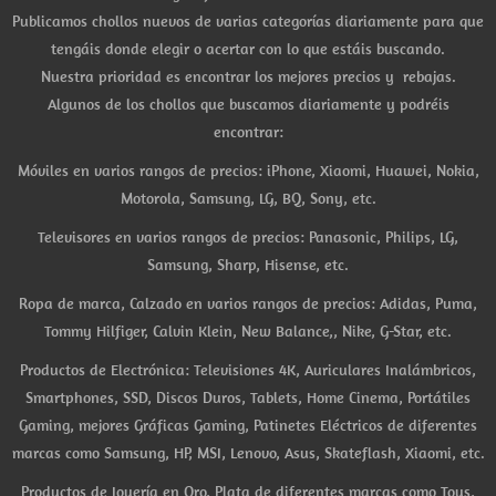
Publicamos chollos nuevos de varias categorías diariamente para que
tengáis donde elegir o acertar con lo que estáis buscando.
Nuestra prioridad es encontrar los mejores precios y rebajas.
Algunos de los chollos que buscamos diariamente y podréis
encontrar:
Móviles en varios rangos de precios: iPhone, Xiaomi, Huawei, Nokia,
Motorola, Samsung, LG, BQ, Sony, etc.
Televisores en varios rangos de precios: Panasonic, Philips, LG,
Samsung, Sharp, Hisense, etc.
Ropa de marca, Calzado en varios rangos de precios: Adidas, Puma,
Tommy Hilfiger, Calvin Klein, New Balance,, Nike, G-Star, etc.
Productos de Electrónica: Televisiones 4K, Auriculares Inalámbricos,
Smartphones, SSD, Discos Duros, Tablets, Home Cinema, Portátiles
Gaming, mejores Gráficas Gaming, Patinetes Eléctricos de diferentes
marcas como Samsung, HP, MSI, Lenovo, Asus, Skateflash, Xiaomi, etc.
Productos de Joyería en Oro, Plata de diferentes marcas como Tous,