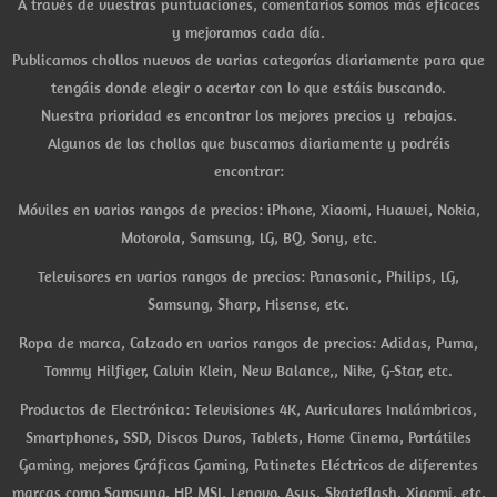
A través de vuestras puntuaciones, comentarios somos más eficaces
y mejoramos cada día.
Publicamos chollos nuevos de varias categorías diariamente para que
tengáis donde elegir o acertar con lo que estáis buscando.
Nuestra prioridad es encontrar los mejores precios y rebajas.
Algunos de los chollos que buscamos diariamente y podréis
encontrar:
Móviles en varios rangos de precios: iPhone, Xiaomi, Huawei, Nokia,
Motorola, Samsung, LG, BQ, Sony, etc.
Televisores en varios rangos de precios: Panasonic, Philips, LG,
Samsung, Sharp, Hisense, etc.
Ropa de marca, Calzado en varios rangos de precios: Adidas, Puma,
Tommy Hilfiger, Calvin Klein, New Balance,, Nike, G-Star, etc.
Productos de Electrónica: Televisiones 4K, Auriculares Inalámbricos,
Smartphones, SSD, Discos Duros, Tablets, Home Cinema, Portátiles
Gaming, mejores Gráficas Gaming, Patinetes Eléctricos de diferentes
marcas como Samsung, HP, MSI, Lenovo, Asus, Skateflash, Xiaomi, etc.