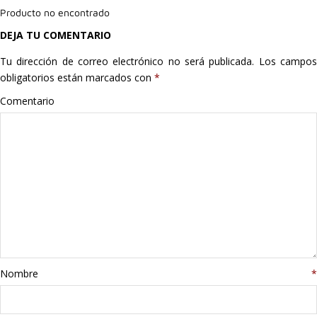
Producto no encontrado
Hogar
DEJA TU COMENTARIO
Informática
Tu dirección de correo electrónico no será publicada.
Los campo
obligatorios están marcados con
*
Listas
Comentario
Moda
Multimedia
Telefonía
Stanley
libros
Nombre
*