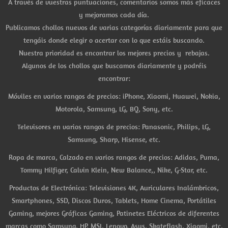
A través de vuestras puntuaciones, comentarios somos más eficaces
y mejoramos cada día.
Publicamos chollos nuevos de varias categorías diariamente para que
tengáis donde elegir o acertar con lo que estáis buscando.
Nuestra prioridad es encontrar los mejores precios y rebajas.
Algunos de los chollos que buscamos diariamente y podréis
encontrar:
Móviles en varios rangos de precios: iPhone, Xiaomi, Huawei, Nokia,
Motorola, Samsung, LG, BQ, Sony, etc.
Televisores en varios rangos de precios: Panasonic, Philips, LG,
Samsung, Sharp, Hisense, etc.
Ropa de marca, Calzado en varios rangos de precios: Adidas, Puma,
Tommy Hilfiger, Calvin Klein, New Balance,, Nike, G-Star, etc.
Productos de Electrónica: Televisiones 4K, Auriculares Inalámbricos,
Smartphones, SSD, Discos Duros, Tablets, Home Cinema, Portátiles
Gaming, mejores Gráficas Gaming, Patinetes Eléctricos de diferentes
marcas como Samsung, HP, MSI, Lenovo, Asus, Skateflash, Xiaomi, etc.