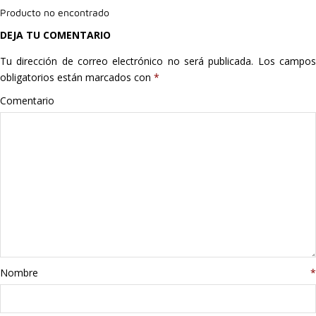
Producto no encontrado
Hogar
DEJA TU COMENTARIO
Informática
Tu dirección de correo electrónico no será publicada.
Los campo
obligatorios están marcados con
*
Listas
Comentario
Moda
Multimedia
Telefonía
Stanley
libros
Nombre
*