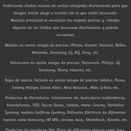
Publicamos chollos nuevos de varias categorías diariamente para que
tengáis donde elegir o acertar con lo que estáis buscando.
Nuestra prioridad es encontrar los mejores precios y rebajas.
Algunos de los chollos que buscamos diariamente y podréis
encontrar:
Móviles en varios rangos de precios: iPhone, Xiaomi, Huawei, Nokia,
Motorola, Samsung, LG, BQ, Sony, etc.
Televisores en varios rangos de precios: Panasonic, Philips, LG,
Samsung, Sharp, Hisense, etc.
Ropa de marca, Calzado en varios rangos de precios: Adidas, Puma,
Tommy Hilfiger, Calvin Klein, New Balance,, Nike, G-Star, etc.
Productos de Electrónica: Televisiones 4K, Auriculares Inalámbricos,
Smartphones, SSD, Discos Duros, Tablets, Home Cinema, Portátiles
Gaming, mejores Gráficas Gaming, Patinetes Eléctricos de diferentes
marcas como Samsung, HP, MSI, Lenovo, Asus, Skateflash, Xiaomi, etc.
Productos de Joyería en Oro, Plata de diferentes marcas como Tous,