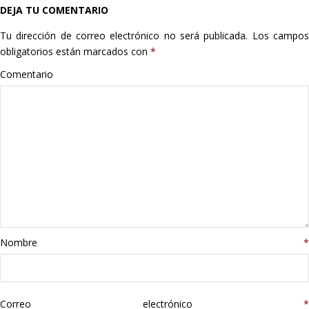
DEJA TU COMENTARIO
Hogar
Tu dirección de correo electrónico no será publicada.
Los campo
Informática
obligatorios están marcados con
*
Comentario
Listas
Moda
Multimedia
Telefonía
Stanley
Nombre
*
libros
Correo electrónico
*